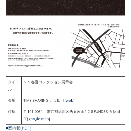
タイト
２１春夏コレクション展示会
ル
会場
TIME SHARING 五反田Ⅱ
[web]
住所
〒141-0031 東京都品川区西五反田1-2-8 FUNDES 五反田
9F
[google map]
■案内状[PDF]