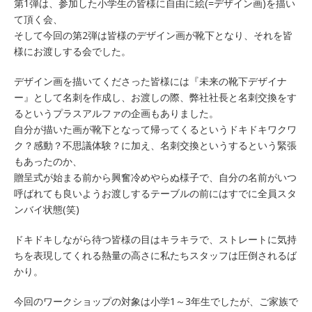
第1弾は、参加した小学生の皆様に自由に絵(=デザイン画)を描い
て頂く会、
そして今回の第2弾は皆様のデザイン画が靴下となり、それを皆
様にお渡しする会でした。
デザイン画を描いてくださった皆様には『未来の靴下デザイナ
ー』として名刺を作成し、お渡しの際、弊社社長と名刺交換をす
るというプラスアルファの企画もありました。
自分が描いた画が靴下となって帰ってくるというドキドキワクワ
ク？感動？不思議体験？に加え、名刺交換というするという緊張
もあったのか、
贈呈式が始まる前から興奮冷めやらぬ様子で、自分の名前がいつ
呼ばれても良いようお渡しするテーブルの前にはすでに全員スタ
ンバイ状態(笑)
ドキドキしながら待つ皆様の目はキラキラで、ストレートに気持
ちを表現してくれる熱量の高さに私たちスタッフは圧倒されるば
かり。
今回のワークショップの対象は小学1～3年生でしたが、ご家族で