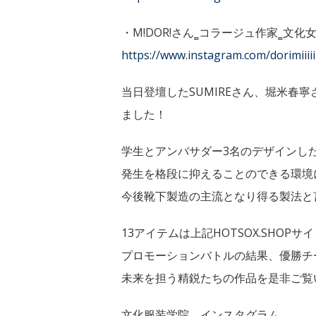
・M!DOR!さん‗コラージュ作家‗文化
https://www.instagram.com/dorimiiiiii
当日登壇したSUMIREさん、堀米
ました！
学生とアンバサダー3名のデザインし
発生を格段に抑えることのできる環境
今後靴下製造の主流となり得る製法と
13アイテムは上記HOTSOX.SHO
プロモーションバトルの結果、優勝チ
未来を担う精鋭たちの作品を是非ご覧
文化服装学院 インスタグラム