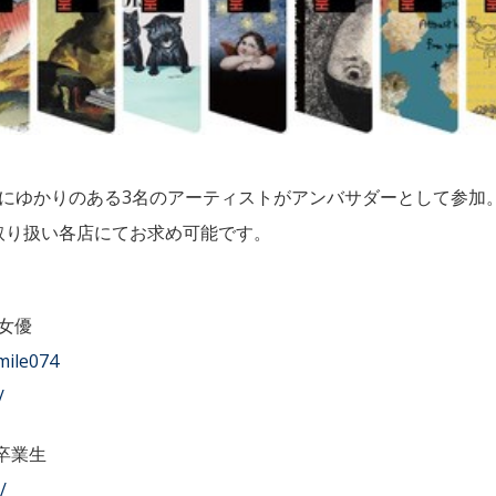
園にゆかりのある3名のアーティストがアンバサダーとして参加
取り扱い各店にてお求め可能です。
‗女優
mile074
/
卒業生
/