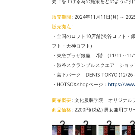
売上を上げる為の施策をどのように打
販売期間
: 2024年11月11日(月) ～ 2
販売拠点
:
・全国のロフト10店舗(渋谷ロフト
フト・天神ロフト)
・東急プラザ銀座 7階 (11/11～11/1
・渋谷スクランブルスクエア ショップ＆レス
・宮下パーク DENIS TOKYO (12/26～
・HOTSOX.shopページ：
https://www
商品概要
: 文化服装学院 オリジナル
商品価格
: 2200円(税込) 男女兼用フリー