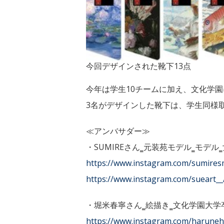
今回デザインされた靴下13点
今年は学生10チームに加え、文化学
3名がデザインした靴下は、学生同様
≪アンバサダー≫
・SUMIREさん‗元装苑モデル‗モデル
https://www.instagram.com/sumires
https://www.instagram.com/sueart__
・堀米春寧さん‗絵描き‗文化学園大学
https://www.instagram.com/haruneh