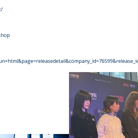
c/
shop
p?run=html&page=releasedetail&company_id=76599&release